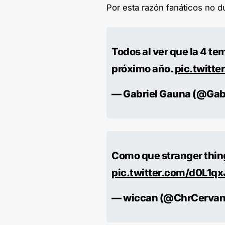
Por esta razón fanáticos no d
Todos al ver que la 4 t
próximo año.
pic.twitt
— Gabriel Gauna (@Gab
Como que stranger thing
pic.twitter.com/d0L1qx
— wiccan (@ChrCervan