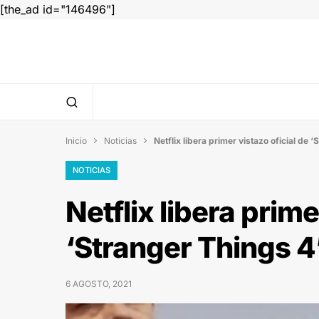
[the_ad id="146496"]
Inicio
Noticias
Netflix libera primer vistazo oficial de 


NOTICIAS
Netflix libera prime
‘Stranger Things 4
6 AGOSTO, 2021