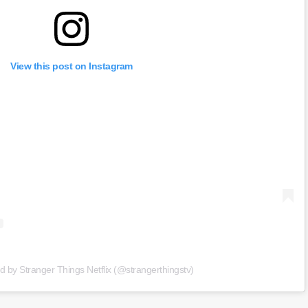
View this post on Instagram
d by Stranger Things Netflix (@strangerthingstv)