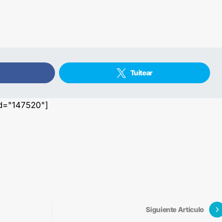
Tuitear
id="147520"]
Siguiente Artículo