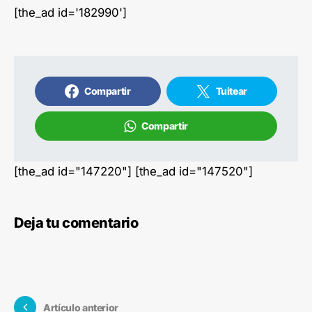
[the_ad id='182990']
Compartir
Tuitear
Compartir
[the_ad id="147220"] [the_ad id="147520"]
Deja tu comentario
Artículo anterior