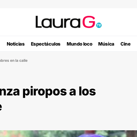
Noticias
Espectáculos
Mundo loco
Música
Cine
bres en la calle
nza piropos a los
e