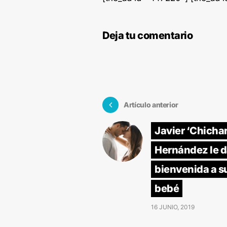
Deja tu comentario
Artículo anterior
Javier ‘Chichar
Hernández le d
bienvenida a s
bebé
16 JUNIO, 2019