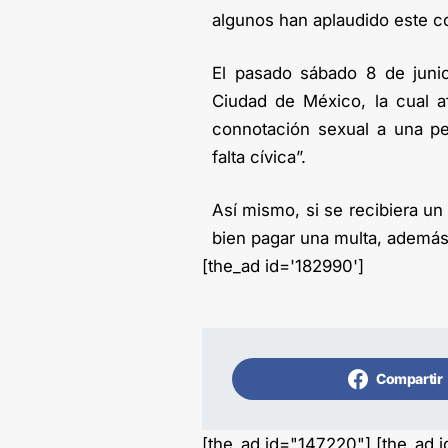
algunos han aplaudido este co
El pasado sábado 8 de junio
Ciudad de México, la cual af
connotación sexual a una pe
falta cívica”.
Así mismo, si se recibiera un
bien pagar una multa, además 
[the_ad id='182990']
Compartir
[the_ad id="147220"] [the_ad 