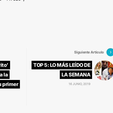
Siguiente Artículo
ito’
TOP 5: LO MÁS LEÍDO DE
a la
LA SEMANA
u primer
16 JUNIO, 2019