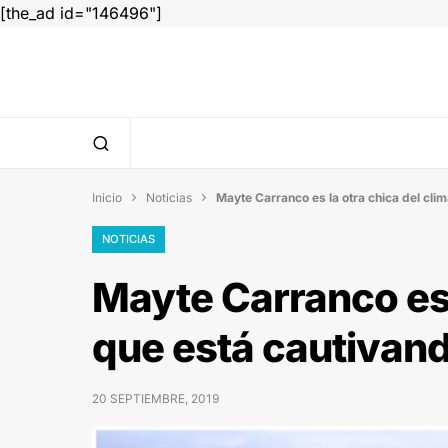
[the_ad id="146496"]
Inicio
Noticias
Mayte Carranco es la otra chica del cli


NOTICIAS
Mayte Carranco es 
que está cautivand
20 SEPTIEMBRE, 2019