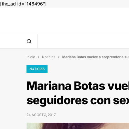
[the_ad id="146496"]
Inicio
Noticias
Mariana Botas vuelve a sorprender a sus


NOTICIAS
Mariana Botas vuel
seguidores con sex
24 AGOSTO, 2017