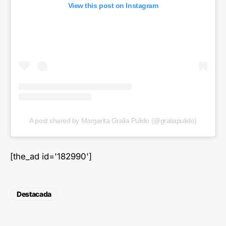
View this post on Instagram
A post shared by Margarita Gralia Pulido (@graliapulido)
[the_ad id='182990']
Destacada