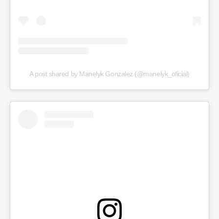
A post shared by Manelyk Gonzalez (@manelyk_oficial)