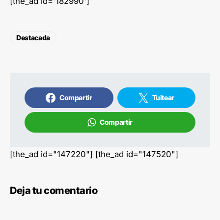
[the_ad id='182990']
Destacada
Compartir
Tuitear
Compartir
[the_ad id="147220"] [the_ad id="147520"]
Deja tu comentario