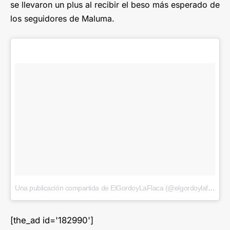
se llevaron un plus al recibir el beso más esperado de
los seguidores de Maluma.
Una publicación compartida de ElGordoyLaFlaca (@elgordoylaflaca)
e
[the_ad id='182990']