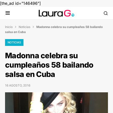
[the_ad id="146496"]
Inicio
Noticias
Madonna celebra su cumpleaños 58 bailando


salsa en Cuba
NOTICIAS
Madonna celebra su
cumpleaños 58 bailando
salsa en Cuba
16 AGOSTO, 2016