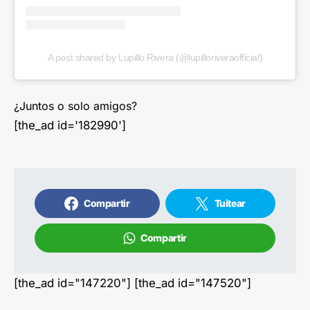
A post shared by Lupillo Rivera (@lupilloriveraofficial)
¿Juntos o solo amigos?
[the_ad id='182990']
Compartir
Tuitear
Compartir
[the_ad id="147220"] [the_ad id="147520"]