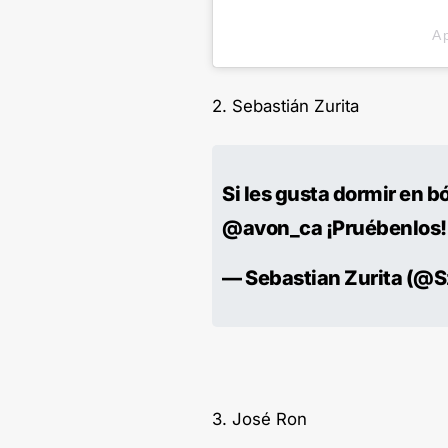
A 
2. Sebastián Zurita
Si les gusta dormir en b
@avon_ca ¡Pruébenlos
— Sebastian Zurita (@Sz
3. José Ron