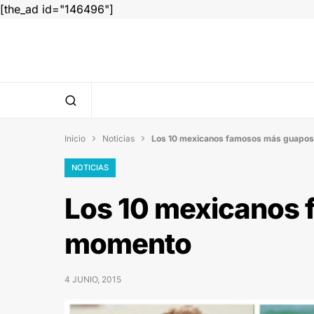
[the_ad id="146496"]
Inicio
Noticias
Los 10 mexicanos famosos más guapos


NOTICIAS
Los 10 mexicanos 
momento
4 JUNIO, 2015