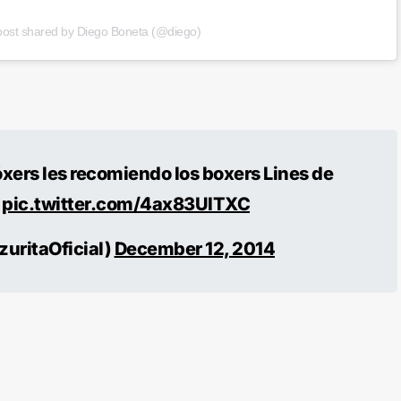
post shared by Diego Boneta (@diego)
óxers les recomiendo los boxers Lines de
!
pic.twitter.com/4ax83UITXC
uritaOficial)
December 12, 2014