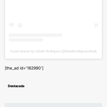
A post shared by Lizbeth Rodriguez (@lizbethrodriguezoficial)
[the_ad id='182990']
Destacada