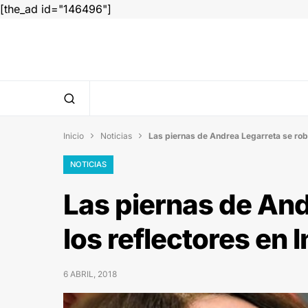
[the_ad id="146496"]
Inicio
Noticias
Las piernas de Andrea Legarreta se rob


NOTICIAS
Las piernas de And
los reflectores en
6 ABRIL, 2018