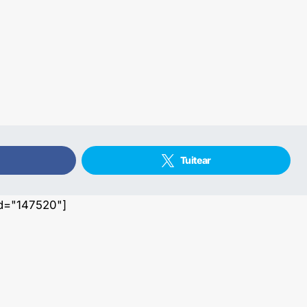
Tuitear
id="147520"]