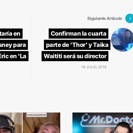
Siguiente Artículo
taría en
Confirman la cuarta
isney para
parte de 'Thor' y Taika
Eric en 'La
Waititi será su director
16 JULIO, 2019