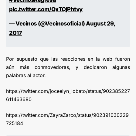
pic.twitter.com/QxTQjPhtvy
— Vecinos (@Vecinosoficial)
August 29,
2017
Por supuesto que las reacciones en la web fueron
aún más conmovedoras, y dedicaron algunas
palabras al actor.
https://twitter.com/joceelyn_lobato/status/902385227
611463680
https://twitter.com/ZayraZarco/status/902391030229
725184