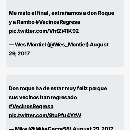
Me mató el final , extrañamos a don Roque
y a Rambo
#VecinosRegresa
pic.twitter.com/VhtZi41K92
— Wes Montiel (@Wes_Montiel)
August
29, 2017
Don roque ha de estar muy feliz porque
sus vecinos han regresado
#VecinosRegresa
pic.twitter.com/9tuPfu4YtW
— Mike (@MikeGarza58)
August 29, 2017