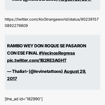
https://twitter.com/AlxStrangeworld/status/90239157
0892279809
RAMBO WEY DON ROQUE SE PASARON
CON ESE FINAL
#VecinosRegresa
pic.twitter.com/1B2RE3AGHT
— Thalia✨ (@levinetattoos)
August 29,
2017
[the_ad id='182990']