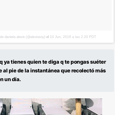
de daniela alexis (@alexissoy)
el
10 Jun, 2018 a las 2:20 PDT
q ya tienes quien te diga q te pongas suéter
e al pie de la instantánea que recolectó más
n un día.