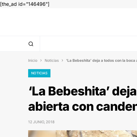
[the_ad id="146496"]
Inicio
Noticias
‘La Bebeshita’ deja a todos con la boca


NOTICIAS
‘La Bebeshita’ deja
abierta con canden
12 JUNIO, 2018