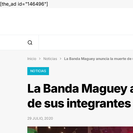
[the_ad id="146496"]
Inicio
Noticias
La Banda Maguey anuncia la muerte de 


NOTICIAS
La Banda Maguey a
de sus integrantes
29 JULIO, 2020