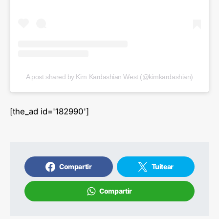
A post shared by Kim Kardashian West (@kimkardashian)
[the_ad id='182990']
Compartir
Tuitear
Compartir