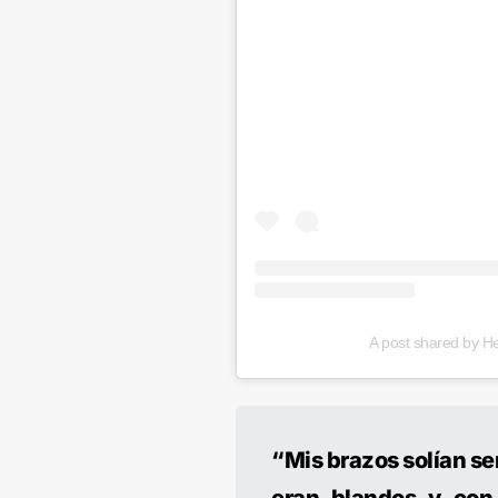
A post shared by H
“Mis brazos solían se