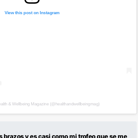
View this post on Instagram
ealth & Wellbeing Magazine (@healthandwellbeingmag)
s brazos y es casi como mi trofeo que se me