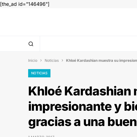
[the_ad id="146496"]
Inicio
Noticias
Khloé Kardashian muestra su impresionan


NOTICIAS
Khloé Kardashian 
impresionante y bi
gracias a una buena