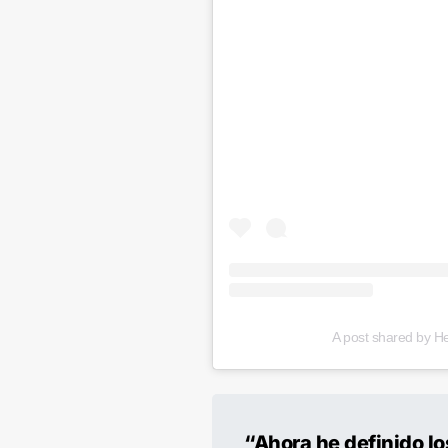
A post shared by H
“Ahora he definido lo