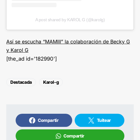
A post shared by KAROL G (@karolg)
Así se escucha “MAMIII” la colaboración de Becky G
y Karol G
[the_ad id='182990']
Destacada
Karol-g
Compartir
Tuitear
Compartir