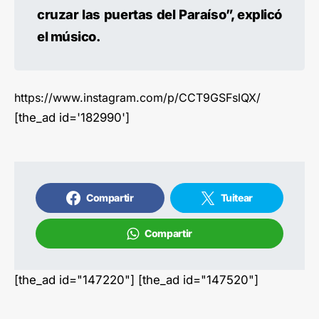
cruzar las puertas del Paraíso”, explicó
el músico.
https://www.instagram.com/p/CCT9GSFslQX/
[the_ad id='182990']
Compartir
Tuitear
Compartir
[the_ad id="147220"] [the_ad id="147520"]