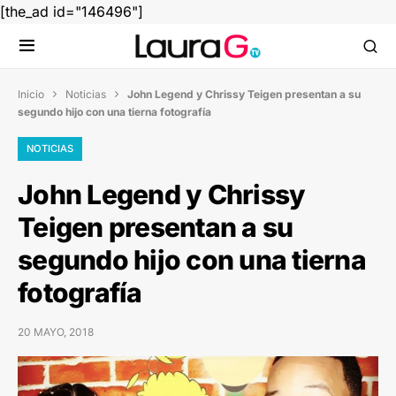
[the_ad id="146496"]
Inicio
Noticias
John Legend y Chrissy Teigen presentan a su


segundo hijo con una tierna fotografía
NOTICIAS
John Legend y Chrissy
Teigen presentan a su
segundo hijo con una tierna
fotografía
20 MAYO, 2018