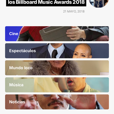
los Billboard Music Awards 2018
21 MAYO, 2018
Cine
Espectáculos
Mundo loco
Música
Noticias