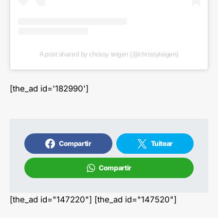
A post shared by chrissy teigen (@chrissyteigen)
[the_ad id='182990']
Compartir
Tuitear
Compartir
[the_ad id="147220"] [the_ad id="147520"]