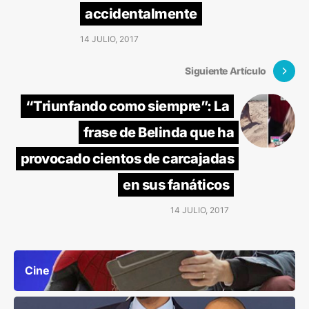
accidentalmente
14 JULIO, 2017
Siguiente Artículo
“Triunfando como siempre”: La
frase de Belinda que ha
provocado cientos de carcajadas
en sus fanáticos
14 JULIO, 2017
Cine