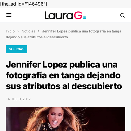
[the_ad id="146496"]
Inicio
Noticias
Jennifer Lopez publica una fotografía en tanga


dejando sus atributos al descubierto
NOTICIAS
Jennifer Lopez publica una
fotografía en tanga dejando
sus atributos al descubierto
14 JULIO, 2017