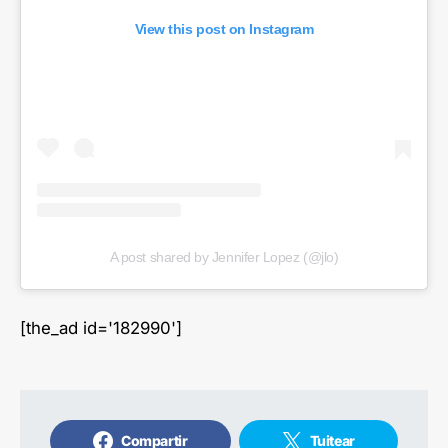
View this post on Instagram
A post shared by Jennifer Lopez (@jlo)
[the_ad id='182990']
Compartir
Tuitear