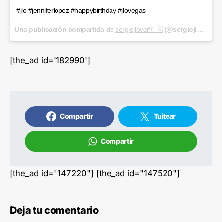
#jlo #jenniferlopez #happybirthday #jlovegas
Una publicación compartida de
sergiojlover🇪🇸
(@sergiojlover) el
[the_ad id='182990']
Compartir
Tuitear
Compartir
[the_ad id="147220"] [the_ad id="147520"]
Deja tu comentario