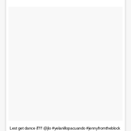
Lest get dance 💃!!!! @jlo #yelanillopacuando #jennyfromtheblock