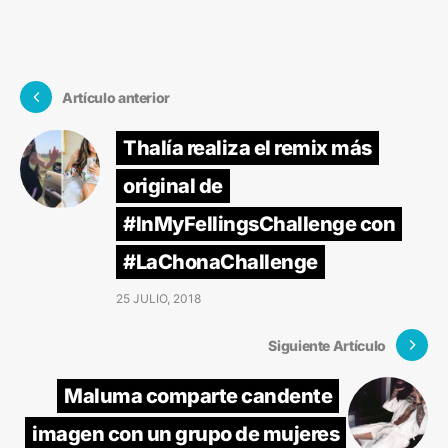
Artículo anterior
Thalía realiza el remix más
original de
#InMyFellingsChallenge con
#LaChonaChallenge
25 JULIO, 2018
Siguiente Artículo
Maluma comparte candente
imagen con un grupo de mujeres