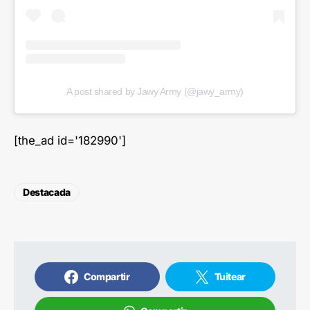
A post shared by Jawy Army (@jawy_army)
[the_ad id='182990']
Destacada
Compartir
Tuitear