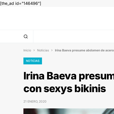
[the_ad id="146496"]
Inicio
Noticias
Irina Baeva presume abdomen de acero 


NOTICIAS
Irina Baeva presu
con sexys bikinis
21 ENERO, 2020