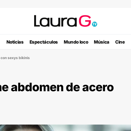
Noticias
Espectáculos
Mundo loco
Música
Cine
con sexys bikinis
me abdomen de acero