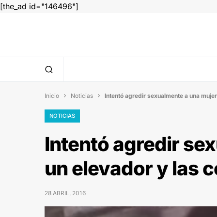
[the_ad id="146496"]
Inicio
Noticias
Intentó agredir sexualmente a una mujer


NOTICIAS
Intentó agredir se
un elevador y las 
28 ABRIL, 2016