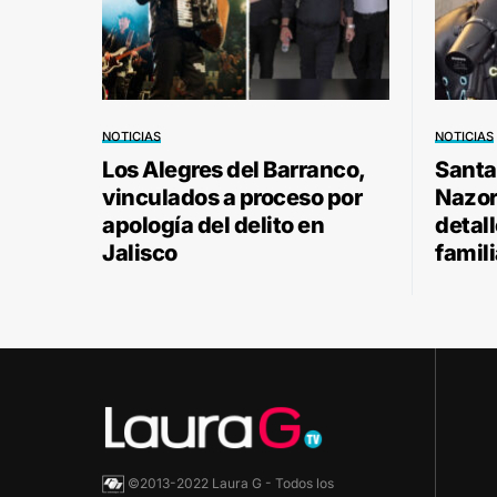
NOTICIAS
NOTICIAS
Los Alegres del Barranco,
Santa
vinculados a proceso por
Nazor 
apología del delito en
detal
Jalisco
famili
©2013-2022 Laura G - Todos los