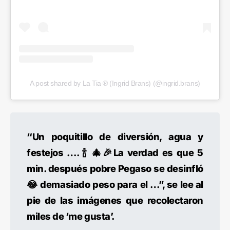
A post shared by La Tia ® (Ingrid Brans) (@ingrid.brans)
“Un poquitillo de diversión, agua y
festejos …. 🍾 🎄🎉La verdad es que 5
min. después pobre Pegaso se desinfló
😂 demasiado peso para el …”, se lee al
pie de las imágenes que recolectaron
miles de ‘me gusta’.