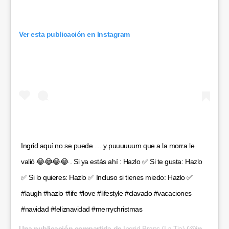
Ver esta publicación en Instagram
Ingrid aquí no se puede … y puuuuuum que a la morra le
valió 😂😂😂😂 . Si ya estás ahí : Hazlo ✅ Si te gusta: Hazlo
✅ Si lo quieres: Hazlo ✅ Incluso si tienes miedo: Hazlo ✅
#laugh #hazlo #life #love #lifestyle #clavado #vacaciones
#navidad #feliznavidad #merrychristmas
Una publicación compartida de
Ingrid Brans (La Tia)
(@ingrid.brans) el