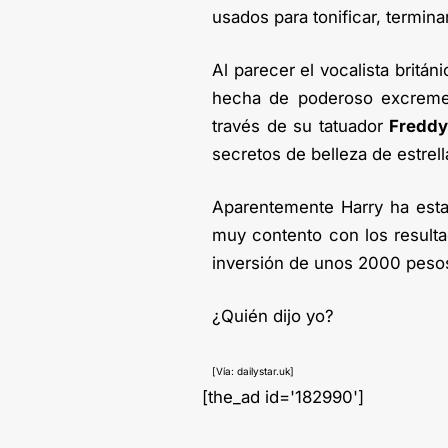
usados para tonificar, termina
Al parecer el vocalista britán
hecha de poderoso excremen
través de su tatuador
Fredd
secretos de belleza de estre
Aparentemente Harry ha esta
muy contento con los resulta
inversión de unos 2000 pesos
¿Quién dijo yo?
[Vía: dailystar.uk]
[the_ad id='182990']