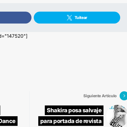
Tuitear
id="147520"]
Siguiente Artículo
Shakira posa salvaje
 Dance
para portada de revista