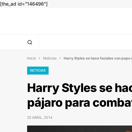
[the_ad id="146496"]
Inicio
Noticias
Harry Styles se hace faciales con popo 


NOTICIAS
Harry Styles se ha
pájaro para combat
25 ABRIL, 2014