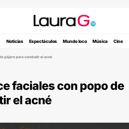
Noticias
Espectáculos
Mundo loco
Música
Cine
de pájaro para combatir el acné
ce faciales con popo de
ir el acné