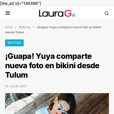
[the_ad id="146496"]
Inicio
Noticias
¡Guapa! Yuya comparte nueva foto en bikini


desde Tulum
NOTICIAS
¡Guapa! Yuya comparte
nueva foto en bikini desde
Tulum
20 JULIO, 2017