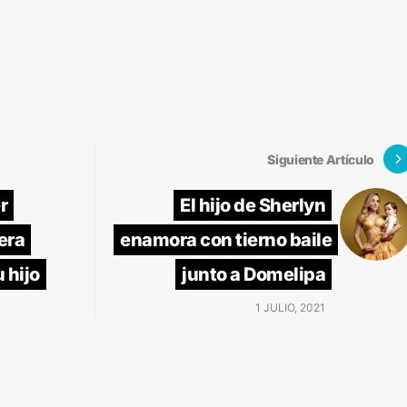
Siguiente Artículo
r
El hijo de Sherlyn
era
enamora con tierno baile
 hijo
junto a Domelipa
1 JULIO, 2021