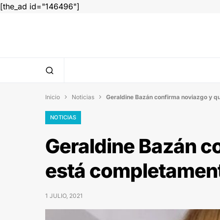
[the_ad id="146496"]
Inicio
Noticias
Geraldine Bazán confirma noviazgo y 


NOTICIAS
Geraldine Bazán c
está completamen
1 JULIO, 2021