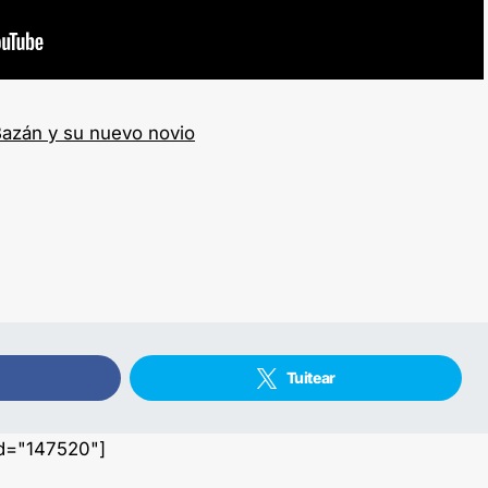
Bazán y su nuevo novio
Tuitear
id="147520"]