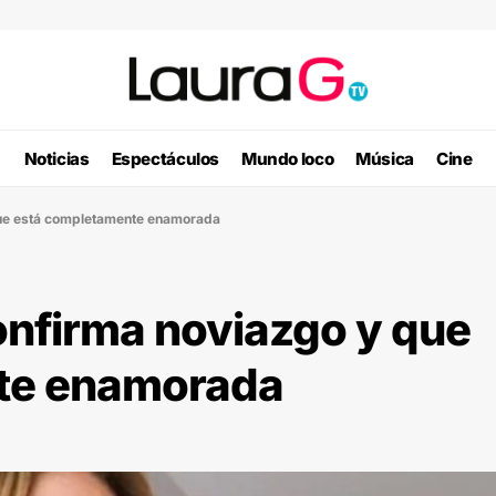
Noticias
Espectáculos
Mundo loco
Música
Cine
que está completamente enamorada
onfirma noviazgo y que
te enamorada