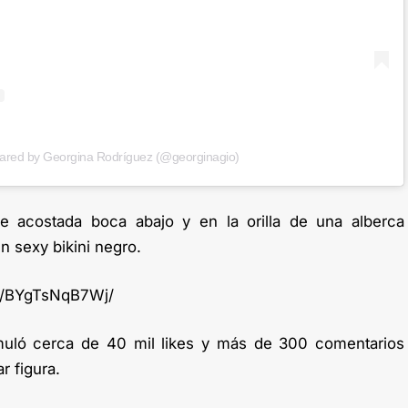
hared by Georgina Rodríguez (@georginagio)
e acostada boca abajo y en la orilla de una alberca
n sexy bikini negro.
p/BYgTsNqB7Wj/
ló cerca de 40 mil likes y más de 300 comentarios
r figura.