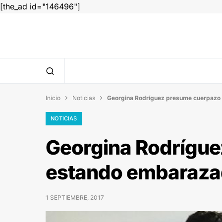
[the_ad id="146496"]
Inicio
Noticias
Georgina Rodríguez presume cuerpazo


NOTICIAS
Georgina Rodrígu
estando embaraz
1 SEPTIEMBRE, 2017