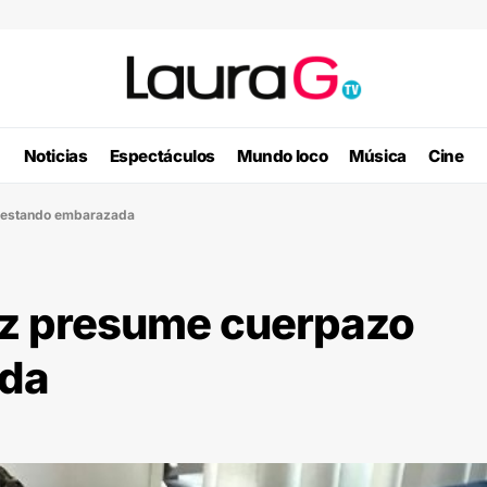
Noticias
Espectáculos
Mundo loco
Música
Cine
 estando embarazada
ez presume cuerpazo
ada