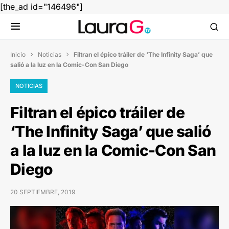
[the_ad id="146496"]
Inicio
Noticias
Filtran el épico tráiler de ‘The Infinity Saga’ que


salió a la luz en la Comic-Con San Diego
NOTICIAS
Filtran el épico tráiler de
‘The Infinity Saga’ que salió
a la luz en la Comic-Con San
Diego
20 SEPTIEMBRE, 2019