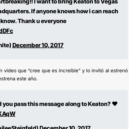
artbreaking!! I want to bring Keaton to Vegas
dquarters. If anyone knows how i can reach
e know. Thank u everyone
ldDFc
ite)
December 10, 2017
 vídeo que “cree que es increíble” y lo invitó al estrenó
 estrena este año.
ld you pass this message along to Keaton? ❤
fKAqW
ileeSteinfeld)
December 10, 2017