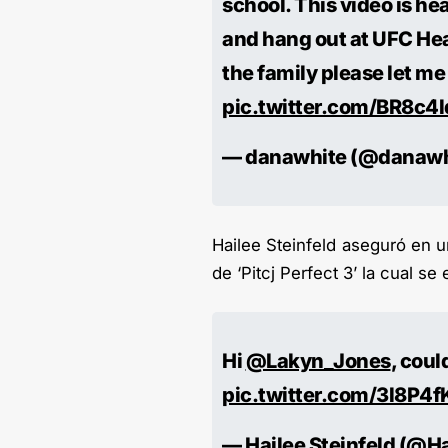
school. This video is he
and hang out at UFC Hea
the family please let m
pic.twitter.com/BR8c4
— danawhite (@danawh
Hailee Steinfeld aseguró en un
de ‘Pitcj Perfect 3’ la cual se
Hi
@Lakyn_Jones
, cou
pic.twitter.com/3l8P4
— Hailee Steinfeld (@Ha