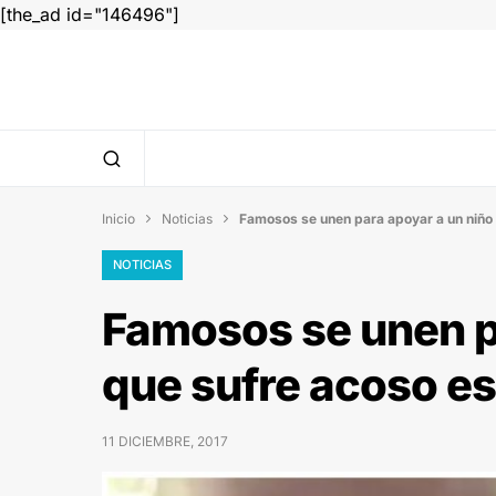
[the_ad id="146496"]
Inicio
Noticias
Famosos se unen para apoyar a un niño 


NOTICIAS
Famosos se unen p
que sufre acoso es
11 DICIEMBRE, 2017