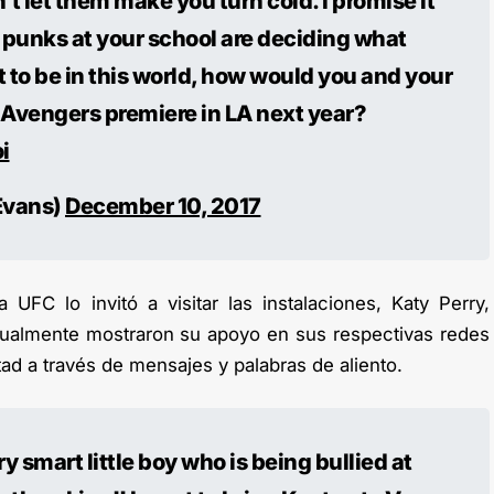
’t let them make you turn cold. I promise it
e punks at your school are deciding what
 to be in this world, how would you and your
 Avengers premiere in LA next year?
i
Evans)
December 10, 2017
 UFC lo invitó a visitar las instalaciones, Katy Perry,
gualmente mostraron su apoyo en sus respectivas redes
tad a través de mensajes y palabras de aliento.
 smart little boy who is being bullied at