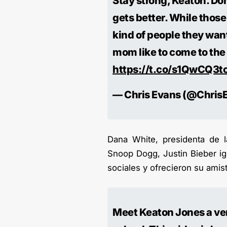
Stay strong, Keaton. Don
gets better. While thos
kind of people they want
mom like to come to the
https://t.co/s1QwCQ3to
— Chris Evans (@Chris
Dana White, presidenta de la
Snoop Dogg, Justin Bieber i
sociales y ofrecieron su amis
Meet Keaton Jones a very