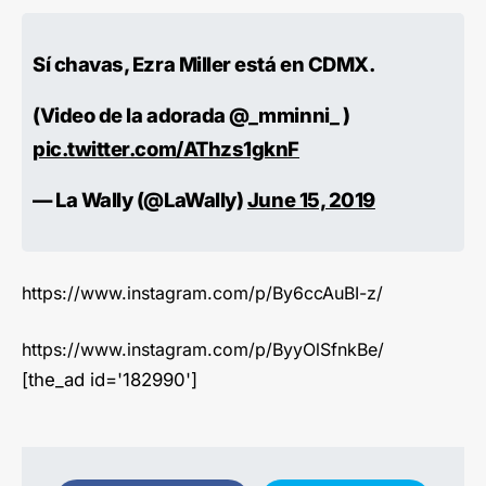
Sí chavas, Ezra Miller está en CDMX.
(Video de la adorada @_mminni_ )
pic.twitter.com/AThzs1gknF
— La Wally (@LaWaIIy)
June 15, 2019
https://www.instagram.com/p/By6ccAuBI-z/
https://www.instagram.com/p/ByyOlSfnkBe/
[the_ad id='182990']