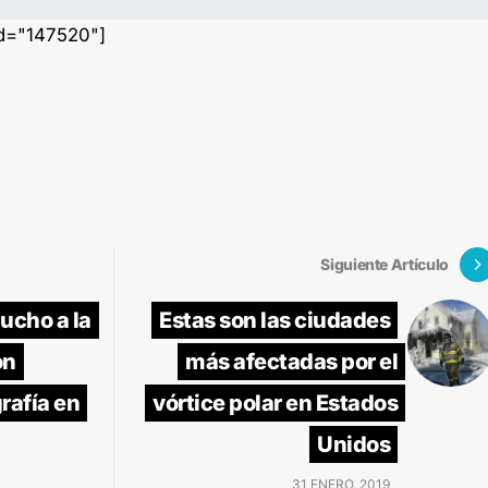
id="147520"]
Siguiente Artículo
ucho a la
Estas son las ciudades
on
más afectadas por el
rafía en
vórtice polar en Estados
Unidos
31 ENERO, 2019