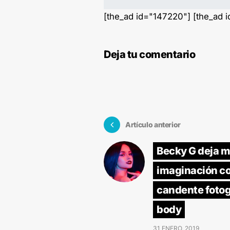
[the_ad id="147220"] [the_ad 
Deja tu comentario
Artículo anterior
Becky G deja m
imaginación c
candente fotog
body
31 ENERO, 2019