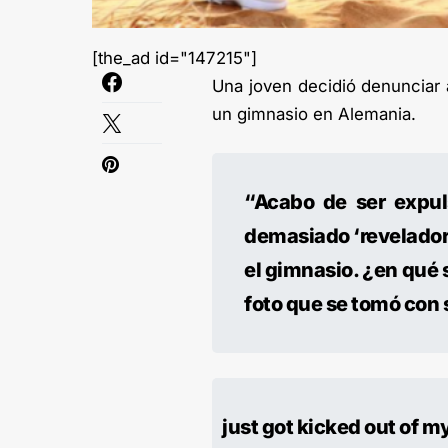
[the_ad id="147215"]
Una joven decidió denunciar 
un gimnasio en Alemania.
“Acabo de ser expul
demasiado ‘revelador
el gimnasio. ¿en qué s
foto que se tomó con 
just got kicked out of 