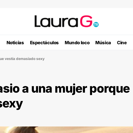
Noticias
Espectáculos
Mundo loco
Música
Cine
que vestía demasiado sexy
asio a una mujer porque
sexy