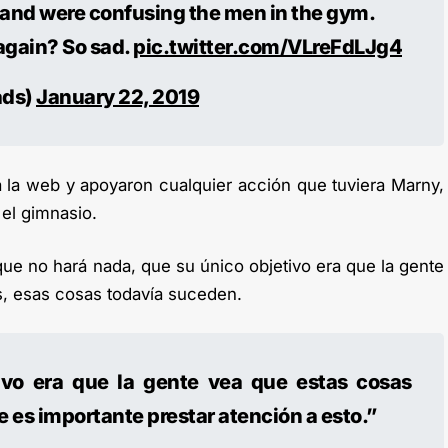
 and were confusing the men in the gym.
again? So sad.
pic.twitter.com/VLreFdLJg4
ads)
January 22, 2019
oda la web y apoyaron cualquier acción que tuviera Marny,
 el gimnasio.
que no hará nada, que su único objetivo era que la gente
s, esas cosas todavía suceden.
ivo era que la gente vea que estas cosas
 es importante prestar atención a esto.”