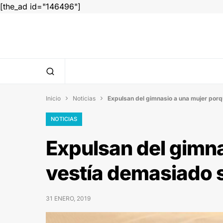
[the_ad id="146496"]
Inicio
Noticias
Expulsan del gimnasio a una mujer por


NOTICIAS
Expulsan del gimn
vestía demasiado 
31 ENERO, 2019