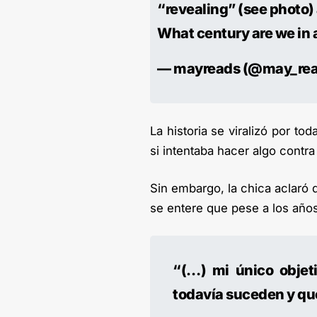
“revealing” (see photo)
What century are we in 
— mayreads (@may_re
La historia se viralizó por t
si intentaba hacer algo contra
Sin embargo, la chica aclaró 
se entere que pese a los año
“(…) mi único objet
todavía suceden y que