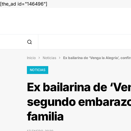
[the_ad id="146496"]
Inicio
Noticias
Ex bailarina de ‘Venga la Alegría’, con


NOTICIAS
Ex bailarina de ‘Ve
segundo embarazo 
familia