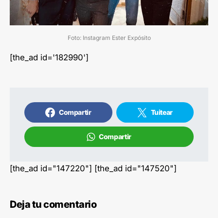
Foto: Instagram Ester Expósito
[the_ad id='182990']
Compartir
Tuitear
Compartir
[the_ad id="147220"] [the_ad id="147520"]
Deja tu comentario