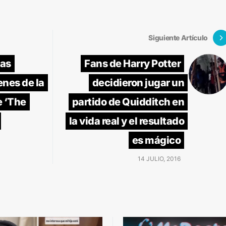
Siguiente Artículo
las
Fans de Harry Potter
nes de la
decidieron jugar un
e ‘The
partido de Quidditch en
la vida real y el resultado
es mágico
14 JULIO, 2016