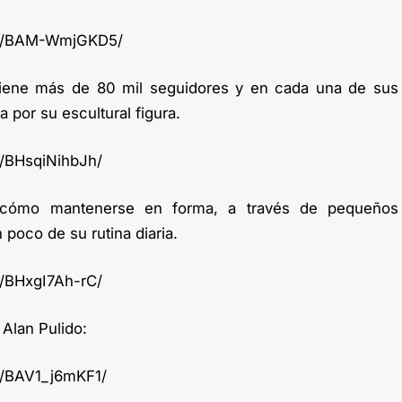
/p/BAM-WmjGKD5/
tiene más de 80 mil seguidores y en cada una de sus
por su escultural figura.
p/BHsqiNihbJh/
 cómo mantenerse en forma, a través de pequeños
 poco de su rutina diaria.
p/BHxgI7Ah-rC/
 Alan Pulido:
p/BAV1_j6mKF1/