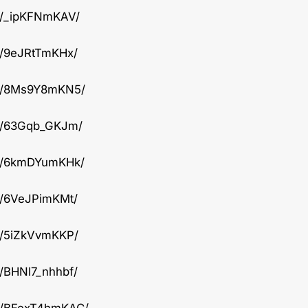
p/_ipKFNmKAV/
p/9eJRtTmKHx/
/p/8Ms9Y8mKN5/
/p/63Gqb_GKJm/
/p/6kmDYumKHk/
p/6VeJPimKMt/
p/5iZkVvmKKP/
/BHNl7_nhhbf/
/p/BFexT4hmKAC/