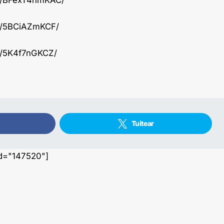
p/5BCiAZmKCF/
p/5K4f7nGKCZ/
Tuitear
id="147520"]