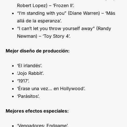
Robert Lopez) – ‘Frozen II’.
“I’m standing with you” (Diane Warren) – ‘Más
allá de la esperanza’.
“I can’t let you throw yourself away” (Randy
Newman) – ‘Toy Story 4’.
Mejor diseño de producción:
‘El irlandés’.
‘Jojo Rabbit’.
‘1917’.
‘Érase una vez… en Hollywood’.
‘Parásitos’.
Mejores efectos especiales:
‘Vengadores: Endgame’.