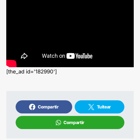
[the_ad id='182990']
Compartir
Tuitear
Compartir