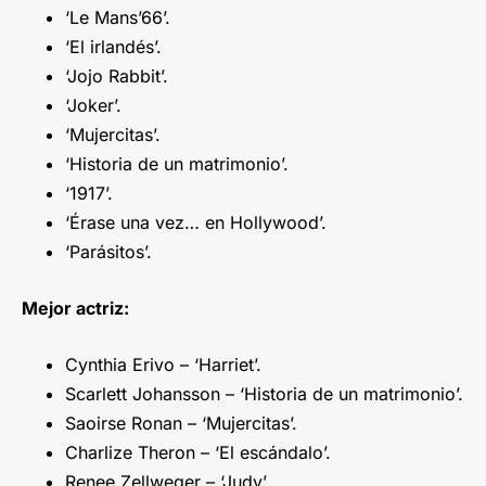
‘Le Mans’66’.
‘El irlandés’.
‘Jojo Rabbit’.
‘Joker’.
‘Mujercitas’.
‘Historia de un matrimonio’.
‘1917’.
‘Érase una vez… en Hollywood’.
‘Parásitos’.
Mejor actriz:
Cynthia Erivo – ‘Harriet’.
Scarlett Johansson – ‘Historia de un matrimonio’.
Saoirse Ronan – ‘Mujercitas’.
Charlize Theron – ‘El escándalo’.
Renee Zellweger – ‘Judy’.