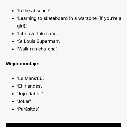
‘In the absence’.
‘Learning to skateboard in a warzone (if you’re a
girl)’.
‘Life overtakes me’.
‘St.Louis Superman’.
‘Walk run cha-cha’.
Mejor montaje:
‘Le Mans’66’.
‘El irlandés’.
‘Jojo Rabbit’.
‘Joker’.
‘Parásitos’.