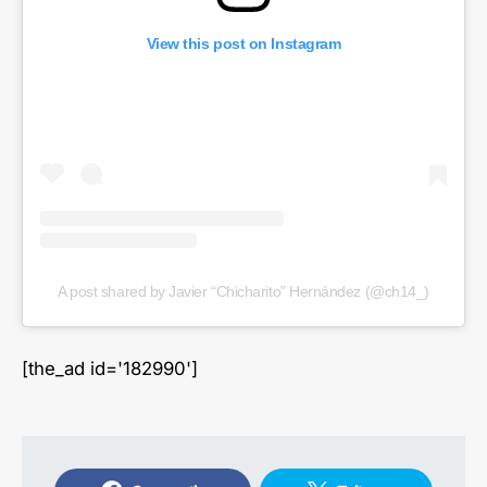
View this post on Instagram
A post shared by Javier “Chicharito” Hernández (@ch14_)
[the_ad id='182990']