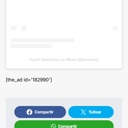
A post shared by Leo Messi (@leomessi)
[the_ad id='182990']
Compartir
Tuitear
Compartir