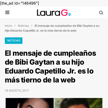
[the_ad id="146496"]
Inicio
Noticias
El mensaje de cumpleaños de Bibi Gaytan a su


hijo Eduardo Capetillo Jr. es lo más tierno de la web
NOTICIAS
El mensaje de cumpleaños
de Bibi Gaytan a su hijo
Eduardo Capetillo Jr. es lo
más tierno de la web
18 AGOSTO, 2017