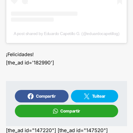
A post shared by Eduardo Capetillo G. (@eduardocapetillog)
¡Felicidades!
[the_ad id='182990']
Compartir
Tuitear
Compartir
[the_ad id="147220"] [the_ad id="147520"]