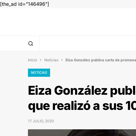
[the_ad id="146496"]
Inicio
Noticias
Eiza González publica carta de promesa


NOTICIAS
Eiza González pub
que realizó a sus 1
17 JULIO, 2020