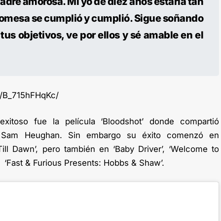
dre amorosa. Mi yo de diez años estaría tan
romesa se cumplió y cumplió. Sigue soñando
tus objetivos, ve por ellos y sé amable en el
p/B_715hFHqKc/
xitoso fue la película ‘Bloodshot’ donde compartió
y Sam Heughan. Sin embargo su éxito comenzó en
ll Dawn’, pero también en ‘Baby Driver’, ‘Welcome to
 y ‘Fast & Furious Presents: Hobbs & Shaw’.