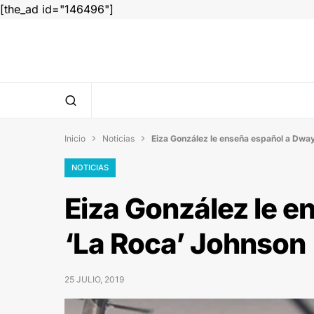
[the_ad id="146496"]
Inicio
Noticias
Eiza González le enseña español a Dwa


NOTICIAS
Eiza González le 
‘La Roca’ Johnson
25 JULIO, 2019