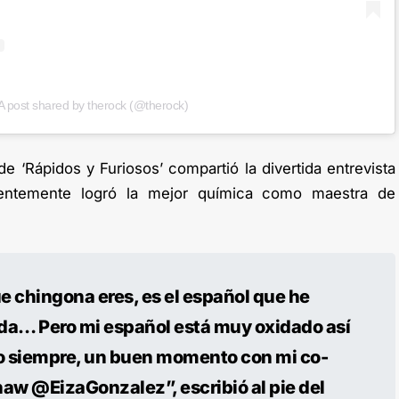
A post shared by therock (@therock)
de ‘Rápidos y Furiosos’ compartió la divertida entrevista
entemente logró la mejor química como maestra de
 chingona eres, es el español que he
da… Pero mi español está muy oxidado así
o siempre, un buen momento con mi co-
aw @EizaGonzalez”, escribió al pie del