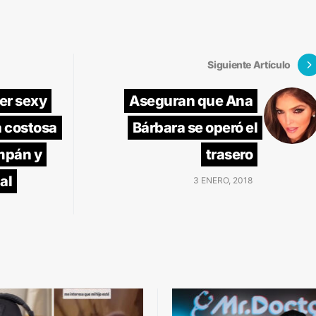
Siguiente Artículo
er sexy
Aseguran que Ana
a costosa
Bárbara se operó el
mpán y
trasero
al
3 ENERO, 2018