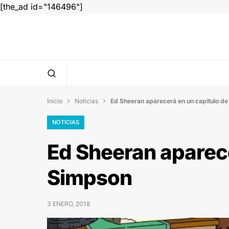
[the_ad id="146496"]
Inicio
Noticias
Ed Sheeran aparecerá en un capítulo d


NOTICIAS
Ed Sheeran aparece
Simpson
3 ENERO, 2018