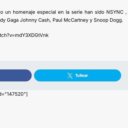
o un homenaje especial en la serie han sido NSYNC ,
Lady Gaga Johnny Cash, Paul McCartney y Snoop Dogg.
watch?v=mdY3XDGtVnk
Tuitear
id="147520"]