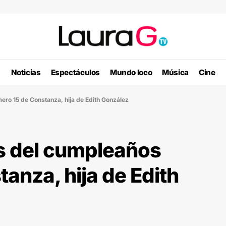
Noticias
Espectáculos
Mundo loco
Música
Cine
ro 15 de Constanza, hija de Edith González
s del cumpleaños
anza, hija de Edith