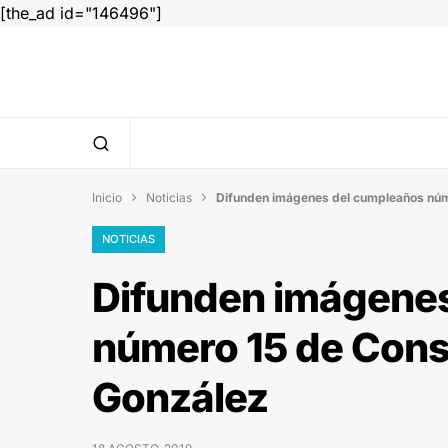
[the_ad id="146496"]
Inicio
Noticias
Difunden imágenes del cumpleaños núme


NOTICIAS
Difunden imágene
número 15 de Const
González