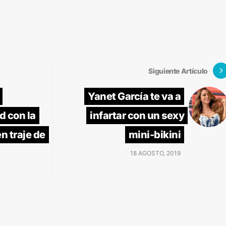
Siguiente Artículo
Yanet García te va a
d con la
infartar con un sexy
n traje de
mini-bikini
18 AGOSTO, 2019