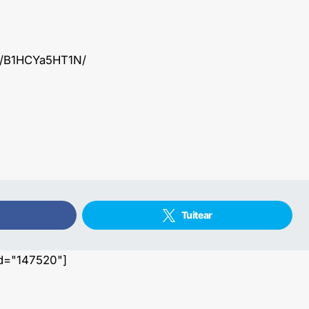
p/B1HCYa5HT1N/
Tuitear
id="147520"]