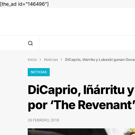
[the_ad id="146496"]
Inicio
Noticias
DiCaprio, Iñárritu y Lubezki ganan Osca


NOTICIAS
DiCaprio, Iñárritu
por ‘The Revenant
29 FEBRERO, 2016