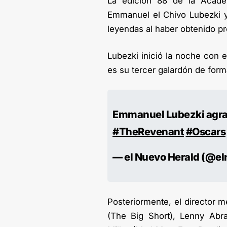
La edición 88 de la Acad
Emmanuel el Chivo Lubezki y 
leyendas al haber obtenido p
Lubezki inició la noche con e
es su tercer galardón de for
Emmanuel Lubezki agrad
#TheRevenant
#Oscars
— el Nuevo Herald (@e
Posteriormente, el director 
(The Big Short), Lenny Abr