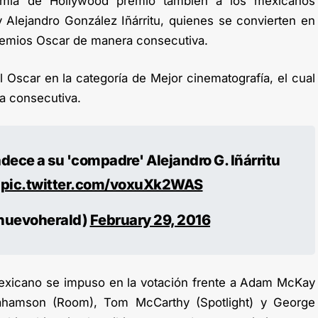
emia de Hollywood premió también a los mexicanos
Alejandro González Iñárritu, quienes se convierten en
remios Oscar de manera consecutiva.
l Oscar en la categoría de Mejor cinematografía, el cual
ma consecutiva.
ece a su 'compadre' Alejandro G. Iñárritu
pic.twitter.com/voxuXk2WAS
lnuevoherald)
February 29, 2016
mexicano se impuso en la votación frente a Adam McKay
ahamson (Room), Tom McCarthy (Spotlight) y George