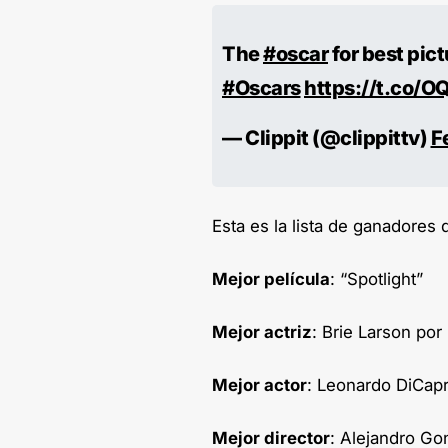
The
#oscar
for best pic
#Oscars
https://t.co/
— Clippit (@clippittv)
F
Esta es la lista de ganadores 
Mejor película
: “Spotlight”
Mejor actriz
: Brie Larson po
Mejor actor
: Leonardo DiCap
Mejor director
: Alejandro Go