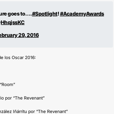
ture goes to….
#Spotlight
!
#AcademyAwards
OQHhqjssKC
ebruary 29, 2016
de los Oscar 2016:
r “Room”
rio por “The Revenant”
nzález Iñárritu por “The Revenant”