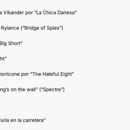
cia Vikander por “La Chica Danesa”
 Rylance (“Bridge of Spies”)
Big Short”
ght”
orricone por “The Hateful Eight”
ting’s on the wall” (“Spectre”)
ria en la carretera”