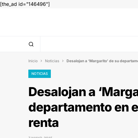
[the_ad id="146496"]
Inicio
Noticias
Desalojan a ‘Margarito’ de su departame


NOTICIAS
Desalojan a ‘Marga
departamento en el
renta