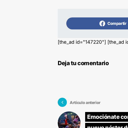
Compartir
[the_ad id="147220"] [the_ad 
Deja tu comentario
Artículo anterior
Emociónate con
nuevo póster d