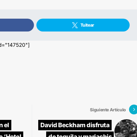
Tuitear
id="147520"]
Siguiente Artículo
 el
David Beckham disfruta
e ‘Hotel
de tequila y mariachis